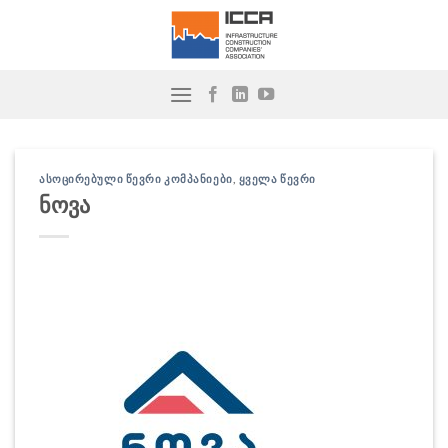
Skip
to
content
ᲐᲡᲝᲪᲘᲠᲔᲑᲣᲚᲘ ᲬᲔᲕᲠᲘ ᲙᲝᲛᲞᲐᲜᲘᲔᲑᲘ
,
ᲧᲕᲔᲚᲐ ᲬᲔᲕᲠᲘ
ნოვა