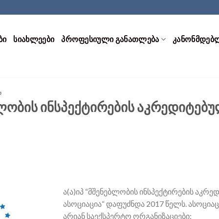
ᲑᲘ
ᲡᲘᲐᲮᲚᲔᲔᲑᲘ
ᲞᲠᲝᲤᲔᲡᲘᲣᲚᲘ ᲒᲐᲜᲐᲗᲚᲔᲑᲐ
ᲙᲐᲜᲝᲜᲛᲓᲔᲑ
Ი
ებლობის ინსპექტირების აკრედიტებ
ა(ა)იპ “მშენებლობის ინსპექტირების აკრ
ასოციაცია“ დაფუძნდა 2017 წელს. ასოცია
არიან საექსპერტო ორგანიზაციები: