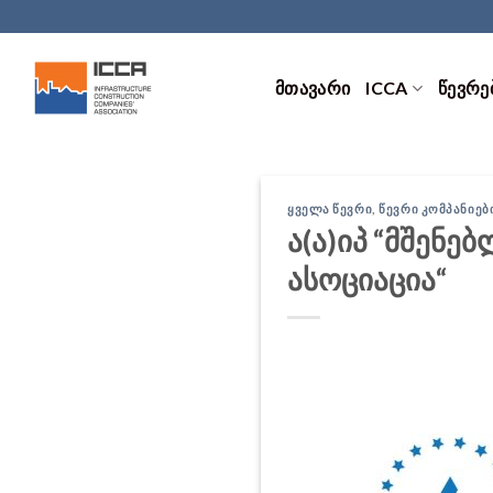
Skip
to
content
ᲛᲗᲐᲕᲐᲠᲘ
ICCA
ᲬᲔᲕᲠᲔ
ᲧᲕᲔᲚᲐ ᲬᲔᲕᲠᲘ
,
ᲬᲔᲕᲠᲘ ᲙᲝᲛᲞᲐᲜᲘᲔᲑ
ა(ა)იპ “მშენ
ასოციაცია“