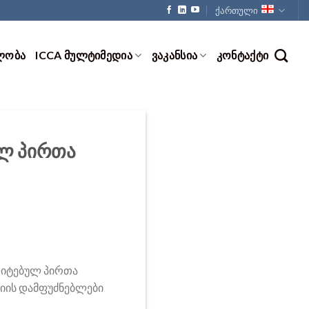
ქართული
ᲚᲝᲑᲐ
ICCA ᲛᲣᲚᲢᲘᲛᲔᲓᲘᲐ
ᲕᲐᲙᲐᲜᲡᲘᲐ
ᲙᲝᲜᲢᲐᲥᲢᲘ
ულ პირთა
ედიტებულ პირთა
ციის დამფუძნებლები