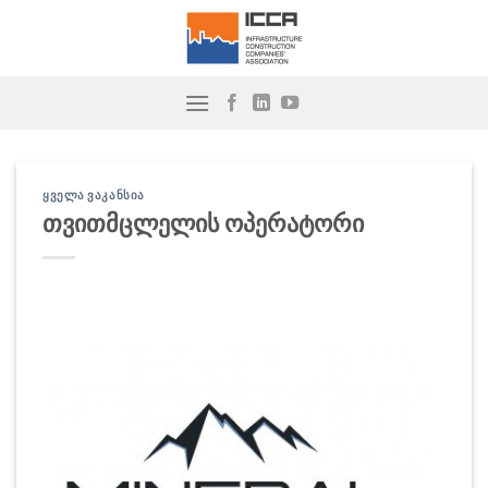
Skip
to
content
ᲧᲕᲔᲚᲐ ᲕᲐᲙᲐᲜᲡᲘᲐ
თვითმცლელის ოპერატორი