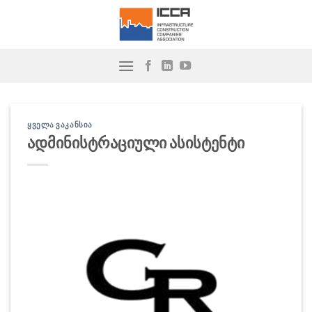
Skip
to
content
ᲧᲕᲔᲚᲐ ᲕᲐᲙᲐᲜᲡᲘᲐ
ადმინისტრაციული ასისტენტი