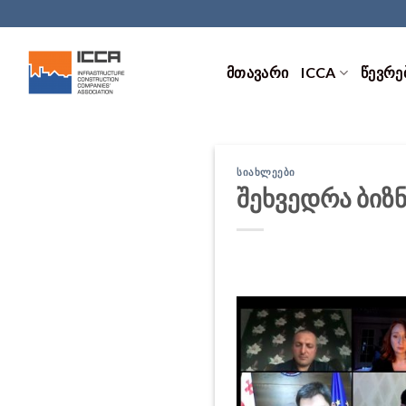
Skip
to
content
ᲛᲗᲐᲕᲐᲠᲘ
ICCA
ᲬᲔᲕᲠᲔ
ᲡᲘᲐᲮᲚᲔᲔᲑᲘ
შეხვედრა ბიზ