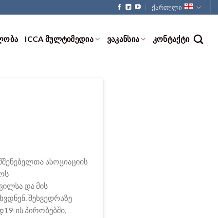
ქართული
ᲚᲝᲑᲐ
ICCA ᲛᲣᲚᲢᲘᲛᲔᲓᲘᲐ
ᲕᲐᲙᲐᲜᲡᲘᲐ
ᲙᲝᲜᲢᲐᲥᲢᲘ
მშენებელთა ასოციაციის
ლოს
ვილსა და მის
ხვდნენ. შეხვედრაზე
19-ის პირობებში,