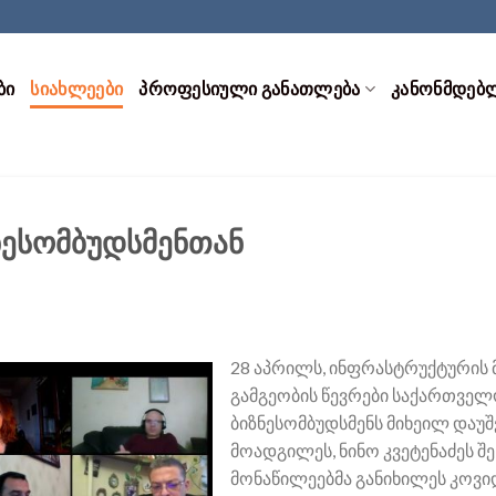
ᲑᲘ
ᲡᲘᲐᲮᲚᲔᲔᲑᲘ
ᲞᲠᲝᲤᲔᲡᲘᲣᲚᲘ ᲒᲐᲜᲐᲗᲚᲔᲑᲐ
ᲙᲐᲜᲝᲜᲛᲓᲔᲑ
ნესომბუდსმენთან
28 აპრილს, ინფრასტრუქტურის 
გამგეობის წევრები საქართვე
ბიზნესომბუდსმენს მიხეილ დაუშ
მოადგილეს, ნინო კვეტენაძეს შე
მონაწილეებმა განიხილეს კოვიდ