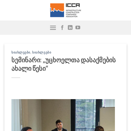
Skip
to
content
ᲡᲘᲐᲮᲚᲔᲔᲑᲘ
,
ᲡᲘᲐᲮᲚᲔᲔᲑᲘ
სემინარი: „უცხოელთა დასაქმების
ახალი წესი“