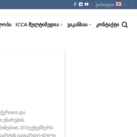
ქართული
ᲚᲝᲑᲐ
ICCA ᲛᲣᲚᲢᲘᲛᲔᲓᲘᲐ
ᲕᲐᲙᲐᲜᲡᲘᲐ
ᲙᲝᲜᲢᲐᲥᲢᲘ
აჭერითა და
ი უნარების
იზებით, 20 სექტემბერს
ნდარტის გაფართოებული