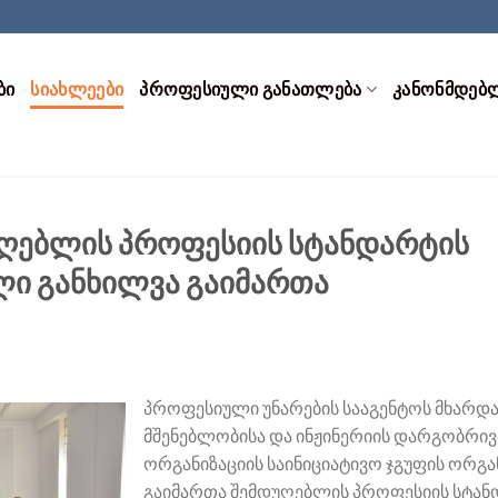
ᲑᲘ
ᲡᲘᲐᲮᲚᲔᲔᲑᲘ
ᲞᲠᲝᲤᲔᲡᲘᲣᲚᲘ ᲒᲐᲜᲐᲗᲚᲔᲑᲐ
ᲙᲐᲜᲝᲜᲛᲓᲔᲑ
უღებლის პროფესიის სტანდარტის
ი განხილვა გაიმართა
პროფესიული უნარების სააგენტოს მხარდ
მშენებლობისა და ინჟინერიის დარგობრივ
ორგანიზაციის საინიციატივო ჯგუფის ორგან
გაიმართა შემდუღებლის პროფესიის სტა