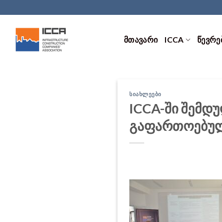
Skip
to
content
ᲛᲗᲐᲕᲐᲠᲘ
ICCA
ᲬᲔᲕᲠᲔ
ᲡᲘᲐᲮᲚᲔᲔᲑᲘ
ICCA-ში შემდ
გაფართოებულ