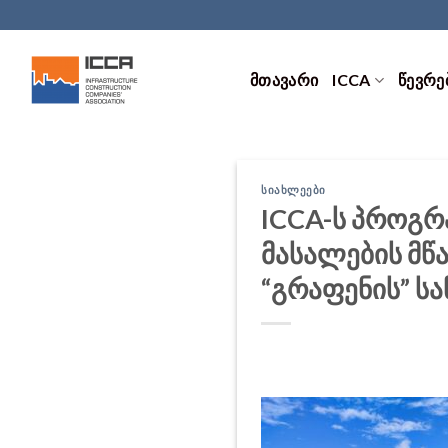
Skip
to
content
ᲛᲗᲐᲕᲐᲠᲘ
ICCA
ᲬᲔᲕᲠᲔ
ᲡᲘᲐᲮᲚᲔᲔᲑᲘ
ICCA-ს პროგრ
მასალების მწა
“გრაფენის” ს