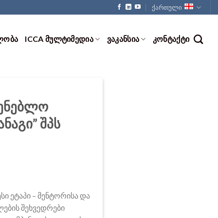
ქართული
ᲚᲝᲑᲐ
ICCA ᲛᲣᲚᲢᲘᲛᲔᲓᲘᲐ
ᲕᲐᲙᲐᲜᲡᲘᲐ
ᲙᲝᲜᲢᲐᲥᲢᲘ
შენებლო
ნაგი” შპს
ი ეტაპი – მენტორისა და
ლების შეხვედრები